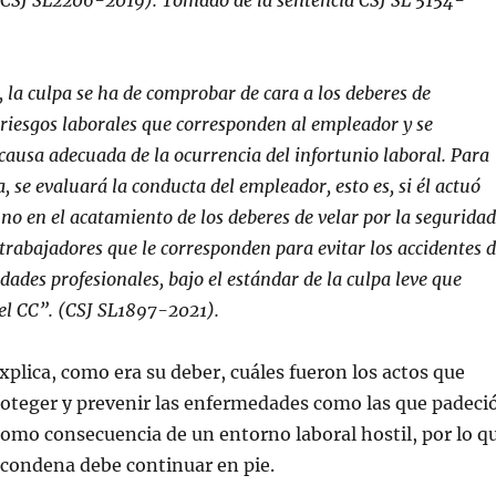
 (CSJ SL2206-2019). Tomado de la sentencia CSJ SL 5154-
, la culpa se ha de comprobar de cara a los deberes de
 riesgos laborales que corresponden al empleador y se
ausa adecuada de la ocurrencia del infortunio laboral. Para
a, se evaluará la conducta del empleador, esto es, si él actuó
 no en
el acatamiento de los deberes de velar por la seguridad
 trabajadores que le corresponden para evitar los accidentes 
dades profesionales, bajo el estándar de la culpa leve que
 del CC”. (CSJ SL1897-2021).
xplica, como era su deber, cuáles fueron los actos que
roteger y prevenir las enfermedades como las que padeci
omo consecuencia de un entorno laboral hostil, por lo q
 condena debe continuar en pie.