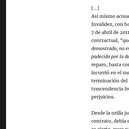
[…]
Así mismo acusa 
Invalidez, con ba
7 de abril de 201
contractual,
“que
demostrado, no es
padecida por la 
reparo, basta c
incurrió en el me
terminación del 
trascendencia fr
perjuicios.
Desde la orilla j
contrato, debía 