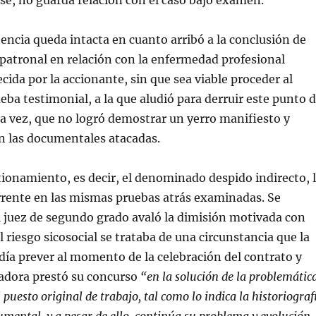
rse, no guarda relación con el caso bajo examen.
tencia queda intacta en cuanto arribó a la conclusión de
patronal en relación con la enfermedad profesional
cida por la accionante, sin que sea viable proceder al
ueba testimonial, a la que aludió para derruir este punto 
da vez, que no logró demostrar un yerro manifiesto y
n las documentales atacadas.
ionamiento, es decir, el denominado despido indirecto, 
rrente en las mismas pruebas atrás examinadas. Se
 juez de segundo grado avaló la dimisión motivada con
 riesgo sicosocial se trataba de una circunstancia que la
día prever al momento de la celebración del contrato y
jadora prestó su concurso
“en la solución de la problemática
 puesto original de trabajo, tal como lo indica la historiograf