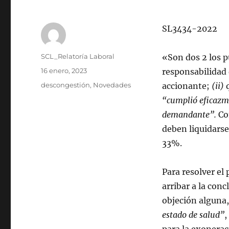
SL3434-2022
Autor
SCL_Relatoría Laboral
«Son dos 2 los p
Publicado
16 enero, 2023
responsabilidad 
el
Categorías
descongestión
,
Novedades
accionante;
(ii)
q
“cumplió eficazme
demandante”.
Co
deben liquidarse
33%.
Para resolver el
arribar a la conc
objeción alguna
estado de salud”
,