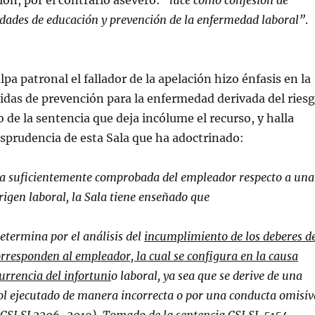
ión, por el contrario aseveró:
“luce como confesión de
idades de educación y prevención de la enfermedad laboral”
.
lpa patronal el fallador de la apelación hizo énfasis en la
das de prevención para la enfermedad derivada del ries
o de la sentencia que deja incólume el recurso, y halla
risprudencia de esta Sala que ha adoctrinado:
lpa suficientemente comprobada del empleador respecto a una
rigen laboral, la Sala tiene enseñado que
determina
por el análisis del
incumplimiento de los deberes d
rresponden al empleador, la cual se configura en la causa
urrencia del infortuni
o laboral, ya sea que se derive de una
ol ejecutado de manera incorrecta o por una conducta omisiv