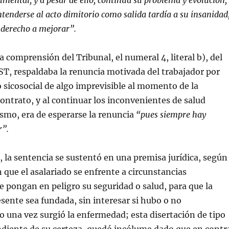
umental, y a pesar de ello, continúa su problema y evolución,
ntenderse al acto dimitorio como salida tardía a su insanidad
 derecho a mejorar”.
a comprensión del Tribunal, el numeral 4, literal b), del
CST, respaldaba la renuncia motivada del trabajador por
go sicosocial de algo imprevisible al momento de la
contrato, y al continuar los inconvenientes de salud
smo, era de esperarse la renuncia
“pues siempre hay
r”.
 la sentencia se sustentó en una premisa jurídica, según
n que el asalariado se enfrente a circunstancias
e pongan en peligro su seguridad o salud, para que la
sente sea fundada, sin interesar si hubo o no
una vez surgió la enfermedad; esta disertación de tipo