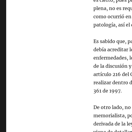
es cierto, pues 
plena, no es req
como ocurrió en
patología, así e
Es sabido que, pa
debía acreditar 
enfermedades, lo
de la discusión 
artículo 216 del
realizar dentro 
361 de 1997.
De otro lado, no 
memorialista, po
derivada de la 