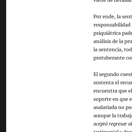
viene de detalla
Por ende, la sen
responsabilidad 
psiquiátrica pade
análisis de la pr
la sentencia, to
protuberante co
El segundo cuest
sustenta el recu
encuentra que el
soporte en que el
asalariada no po
aunque la traba
aceptó regresar al