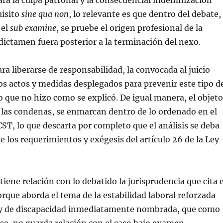
para la culpa patronal y la consecuencial indemnización
uisito
sine qua non
, lo relevante es que dentro del debate,
 el
sub examine
, se pruebe el origen profesional de la
l dictamen fuera posterior a la terminación del nexo.
ra liberarse de responsabilidad, la convocada al juicio
los actos y medidas desplegados para prevenir este tipo d
 que no hizo como se explicó. De igual manera, el objeto
y las condenas, se enmarcan dentro de lo ordenado en el
 CST, lo que descarta por completo que el análisis se deba
de los requerimientos y exégesis del artículo 26 de la Ley
tiene relación con lo debatido la jurisprudencia que cita e
rque aborda el tema de la estabilidad laboral reforzada
ley de discapacidad inmediatamente nombrada, que como