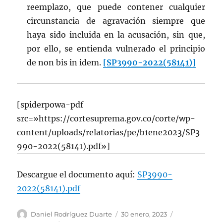
reemplazo, que puede contener cualquier
circunstancia de agravación siempre que
haya sido incluida en la acusación, sin que,
por ello, se entienda vulnerado el principio
de non bis in idem.
[SP3990-2022(58141)]
[spiderpowa-pdf
src=»https://cortesuprema.gov.co/corte/wp-
content/uploads/relatorias/pe/b1ene2023/SP3
990-2022(58141).pdf»]
Descargue el documento aquí:
SP3990-
2022(58141).pdf
Autor
Publicado
Categorías
Daniel Rodríguez Duarte
30 enero, 2023