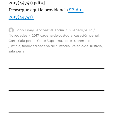
2017(44741).pdf»]
Descargue aquí la providencia
SP160-
2017(44741)
Autor
Publicado
Categoría
John Ervey Sánchez Velandia
30 enero, 2017
el
Etiquetas
Novedades
2017
,
cadena de custodia
,
casación penal
,
Corte Sala penal
,
Corte Suprema
,
corte suprema de
justicia
,
finalidad cadena de custodia
,
Palacio de Justicia
,
sala penal