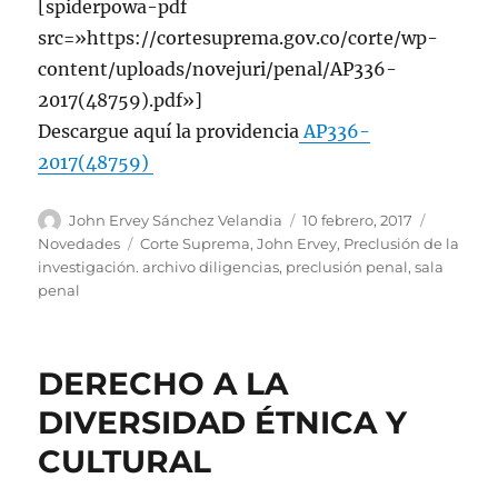
[spiderpowa-pdf
src=»https://cortesuprema.gov.co/corte/wp-
content/uploads/novejuri/penal/AP336-
2017(48759).pdf»]
Descargue aquí la providencia
AP336-
2017(48759)
Autor
Publicado
Categorí
John Ervey Sánchez Velandia
10 febrero, 2017
el
Etiquetas
Novedades
Corte Suprema
,
John Ervey
,
Preclusión de la
investigación. archivo diligencias
,
preclusión penal
,
sala
penal
DERECHO A LA
DIVERSIDAD ÉTNICA Y
CULTURAL