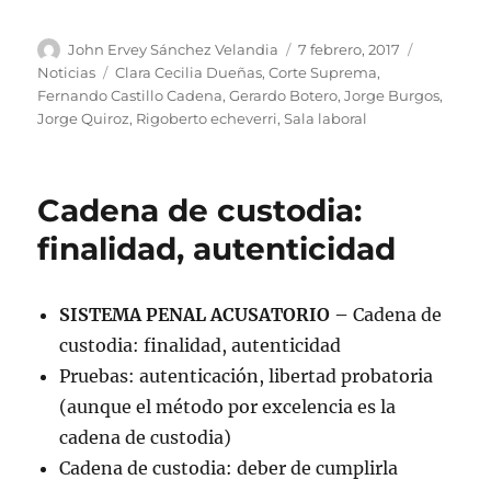
Autor
Publicado
Categoría
John Ervey Sánchez Velandia
7 febrero, 2017
el
Etiquetas
Noticias
Clara Cecilia Dueñas
,
Corte Suprema
,
Fernando Castillo Cadena
,
Gerardo Botero
,
Jorge Burgos
,
Jorge Quiroz
,
Rigoberto echeverri
,
Sala laboral
Cadena de custodia:
finalidad, autenticidad
SISTEMA PENAL ACUSATORIO –
Cadena de
custodia: finalidad, autenticidad
Pruebas: autenticación, libertad probatoria
(aunque el método por excelencia es la
cadena de custodia)
Cadena de custodia: deber de cumplirla