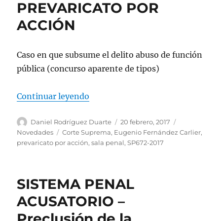
PREVARICATO POR
ACCIÓN
Caso en que subsume el delito abuso de función
pública (concurso aparente de tipos)
«PREVARICATO POR ACCIÓN»
Continuar leyendo
Autor
Publicado
Categorías
Daniel Rodríguez Duarte
20 febrero, 2017
el
Etiquetas
Novedades
Corte Suprema
,
Eugenio Fernández Carlier
,
prevaricato por acción
,
sala penal
,
SP672-2017
SISTEMA PENAL
ACUSATORIO –
Preclusión de la