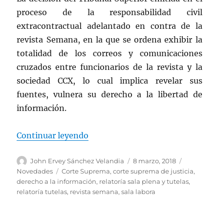
proceso de la responsabilidad civil
extracontractual adelantado en contra de la
revista Semana, en la que se ordena exhibir la
totalidad de los correos y comunicaciones
cruzados entre funcionarios de la revista y la
sociedad CCX, lo cual implica revelar sus
fuentes, vulnera su derecho a la libertad de
información.
«VULNERACIÓN AL DERECHO A L
Continuar leyendo
Autor
Publicado
Categorías
John Ervey Sánchez Velandia
8 marzo, 2018
el
Etiquetas
Novedades
Corte Suprema
,
corte suprema de justicia
,
derecho a la información
,
relatoría sala plena y tutelas
,
relatoría tutelas
,
revista semana
,
sala labora