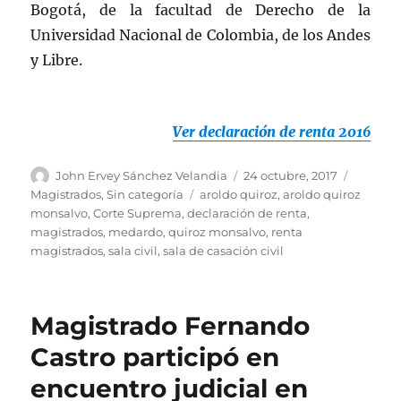
Bogotá, de la facultad de Derecho de la
Universidad Nacional de Colombia, de los Andes
y Libre.
Ver declaración de renta 2016
Autor
Publicado
Categor
John Ervey Sánchez Velandia
24 octubre, 2017
el
Etiquetas
Magistrados
,
Sin categoría
aroldo quiroz
,
aroldo quiroz
monsalvo
,
Corte Suprema
,
declaración de renta
,
magistrados
,
medardo
,
quiroz monsalvo
,
renta
magistrados
,
sala civil
,
sala de casación civil
Magistrado Fernando
Castro participó en
encuentro judicial en