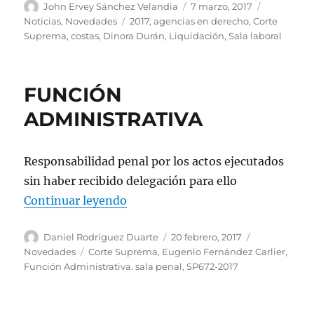
Autor
Publicado
Categorías
John Ervey Sánchez Velandia
7 marzo, 2017
el
Etiquetas
Noticias
,
Novedades
2017
,
agencias en derecho
,
Corte
Suprema
,
costas
,
Dinora Durán
,
Liquidación
,
Sala laboral
FUNCIÓN
ADMINISTRATIVA
Responsabilidad penal por los actos ejecutados
sin haber recibido delegación para ello
«FUNCIÓN ADMINISTRATIVA»
Continuar leyendo
Autor
Publicado
Categorías
Daniel Rodríguez Duarte
20 febrero, 2017
el
Etiquetas
Novedades
Corte Suprema
,
Eugenio Fernández Carlier
,
Función Administrativa. sala penal
,
SP672-2017