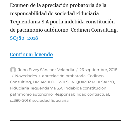
Examen de la apreciación probatoria de la
responsabilidad de sociedad Fiduciaria
Tequendama S.A por la indebida constitución
de patrimonio autónomo Codinen Consulting.
SC380-2018
«Indebida constitución de patrim
Continuar leyendo
Autor
Publicado
John Ervey Sánchez Velandia
26 septiembre, 2018
el
Categorías
Etiquetas
Novedades
apreciación probatoria
,
Codinen
Consulting
,
DR. AROLDO WILSON QUIROZ MOLSALVO
,
Fiduciaria Tequendama S.A
,
indebida constitución
,
patrimonio autónomo
,
Responsabilidad contractual
,
sc380-2018
,
sociedad fiduciaria