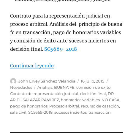
Contrato para la representación judicial en
proceso arbitral. Análisis del principio de buena
fe en transacción, pago de honorarios variables
y comisión de éxito ante sucesos inciertos en
decisión final.
SC5669-2018
«Contrato para la representación j
Continuar leyendo
Autor
Publicado
Categorías
John Ervey Sánchez Velandia
16 julio, 2019
el
Etiquetas
Novedades
Análisis
,
BUENA FE
,
comisión de éxito
,
Contrato de representación judicial
,
decisión final
,
DR.
ARIEL SALAZAR RAMIREZ
,
honorarios variables
,
NO CASA
,
pago de honorarios
,
Proceso arbitral
,
recurso de casación
,
sala civil
,
SC5669-2018
,
sucesos inciertos
,
transacción