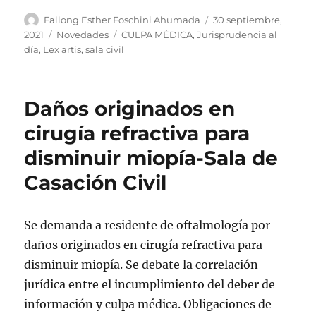
Autor
Publicado
Fallong Esther Foschini Ahumada
30 septiembre,
el
Categorías
Etiquetas
2021
Novedades
CULPA MÉDICA
,
Jurisprudencia al
día
,
Lex artis
,
sala civil
Daños originados en
cirugía refractiva para
disminuir miopía-Sala de
Casación Civil
Se demanda a residente de oftalmología por
daños originados en cirugía refractiva para
disminuir miopía. Se debate la correlación
jurídica entre el incumplimiento del deber de
información y culpa médica. Obligaciones de