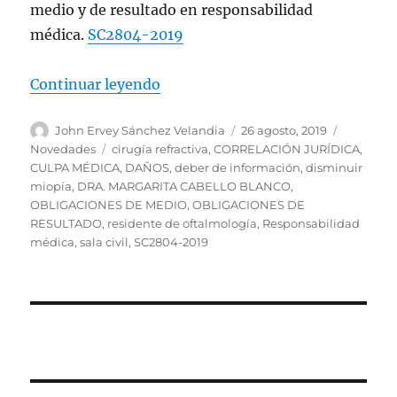
medio y de resultado en responsabilidad
médica.
SC2804-2019
«Daños originados en cirugía refr
Continuar leyendo
Autor
Publicado
Categorí
John Ervey Sánchez Velandia
26 agosto, 2019
el
Etiquetas
Novedades
cirugía refractiva
,
CORRELACIÓN JURÍDICA
,
CULPA MÉDICA
,
DAÑOS
,
deber de información
,
disminuir
miopía
,
DRA. MARGARITA CABELLO BLANCO
,
OBLIGACIONES DE MEDIO
,
OBLIGACIONES DE
RESULTADO
,
residente de oftalmología
,
Responsabilidad
médica
,
sala civil
,
SC2804-2019