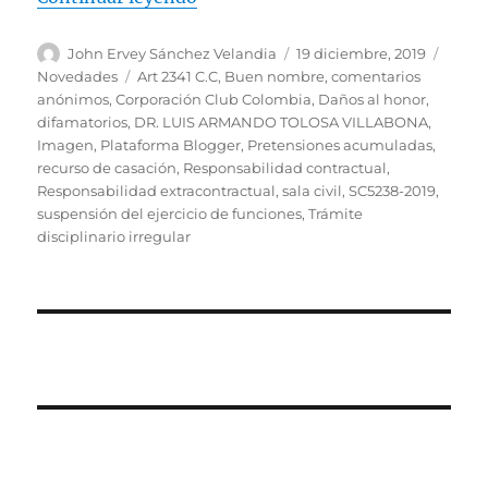
Autor
Publicado
Categ
John Ervey Sánchez Velandia
19 diciembre, 2019
el
Etiquetas
Novedades
Art 2341 C.C
,
Buen nombre
,
comentarios
anónimos
,
Corporación Club Colombia
,
Daños al honor
,
difamatorios
,
DR. LUIS ARMANDO TOLOSA VILLABONA
,
Imagen
,
Plataforma Blogger
,
Pretensiones acumuladas
,
recurso de casación
,
Responsabilidad contractual
,
Responsabilidad extracontractual
,
sala civil
,
SC5238-2019
,
suspensión del ejercicio de funciones
,
Trámite
disciplinario irregular