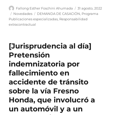
Autor
Publicado
Fallong Esther Foschini Ahumada
31 agosto, 2022
el
Categorías
Etiquetas
Novedades
DEMANDA DE CASACIÓN
,
Programa
Publicaciones especializadas
,
Responsabilidad
extracontractual
[Jurisprudencia al día]
Pretensión
indemnizatoria por
fallecimiento en
accidente de tránsito
sobre la vía Fresno
Honda, que involucró a
un automóvil y a un