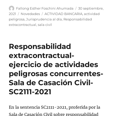
Autor
Publicado
Fallong Esther Foschini Ahumada
30 septiembre,
el
Categorías
Etiquetas
2021
Novedades
ACTIVIDAD BANCARIA
,
actividad
peligrosa
,
Jurisprudencia al día
,
Responsabilidad
extracontractual
,
sala civil
Responsabilidad
extracontractual-
ejercicio de actividades
peligrosas concurrentes-
Sala de Casación Civil-
SC2111-2021
En la sentencia SC2111-2021, proferida por la
Sala de Casación Civil sobre
responsabilidad