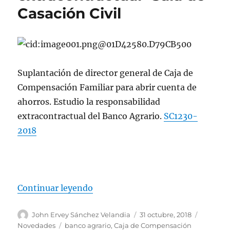
Casación Civil
Suplantación de director general de Caja de
Compensación Familiar para abrir cuenta de
ahorros. Estudio la responsabilidad
extracontractual del Banco Agrario.
SC1230-
2018
«Suplantación de director general
Continuar leyendo
Autor
Publicado
Categorí
John Ervey Sánchez Velandia
31 octubre, 2018
el
Etiquetas
Novedades
banco agrario
,
Caja de Compensación