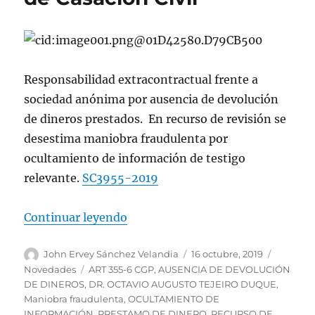
Responsabilidad extracontractual frente a
sociedad anónima por ausencia de devolución
de dineros prestados. En recurso de revisión se
desestima maniobra fraudulenta por
ocultamiento de información de testigo
relevante.
SC3955-2019
«Responsabilidad extracontractua
Continuar leyendo
Autor
Publicado
Categorí
John Ervey Sánchez Velandia
16 octubre, 2019
el
Etiquetas
Novedades
ART 355-6 CGP
,
AUSENCIA DE DEVOLUCIÓN
DE DINEROS
,
DR. OCTAVIO AUGUSTO TEJEIRO DUQUE
,
Maniobra fraudulenta
,
OCULTAMIENTO DE
INFORMACIÓN
,
PRESTAMO DE DINERO
,
RECURSO DE