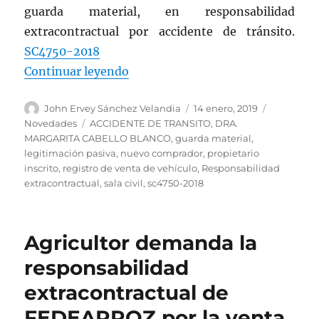
guarda material, en responsabilidad
extracontractual por accidente de tránsito.
SC4750-2018
«Ausencia de trámite por nuevo co
Continuar leyendo
Autor
Publicado
Categoría
John Ervey Sánchez Velandia
14 enero, 2019
el
Etiquetas
Novedades
ACCIDENTE DE TRANSITO
,
DRA.
MARGARITA CABELLO BLANCO
,
guarda material
,
legitimación pasiva
,
nuevo comprador
,
propietario
inscrito
,
registro de venta de vehículo
,
Responsabilidad
extracontractual
,
sala civil
,
sc4750-2018
Agricultor demanda la
responsabilidad
extracontractual de
FEDEARROZ por la venta