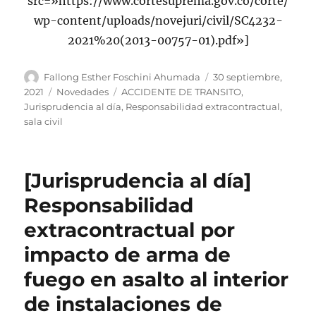
src=»https://www.cortesuprema.gov.co/corte/
wp-content/uploads/novejuri/civil/SC4232-
2021%20(2013-00757-01).pdf»]
Autor
Publicado
Fallong Esther Foschini Ahumada
30 septiembre,
el
Categorías
Etiquetas
2021
Novedades
ACCIDENTE DE TRANSITO
,
Jurisprudencia al día
,
Responsabilidad extracontractual
,
sala civil
[Jurisprudencia al día]
Responsabilidad
extracontractual por
impacto de arma de
fuego en asalto al interior
de instalaciones de