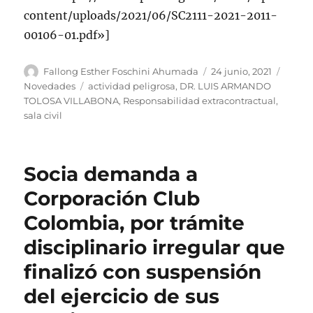
content/uploads/2021/06/SC2111-2021-2011-
00106-01.pdf»]
Autor
Publicado
Categ
Fallong Esther Foschini Ahumada
24 junio, 2021
el
Etiquetas
Novedades
actividad peligrosa
,
DR. LUIS ARMANDO
TOLOSA VILLABONA
,
Responsabilidad extracontractual
,
sala civil
Socia demanda a
Corporación Club
Colombia, por trámite
disciplinario irregular que
finalizó con suspensión
del ejercicio de sus