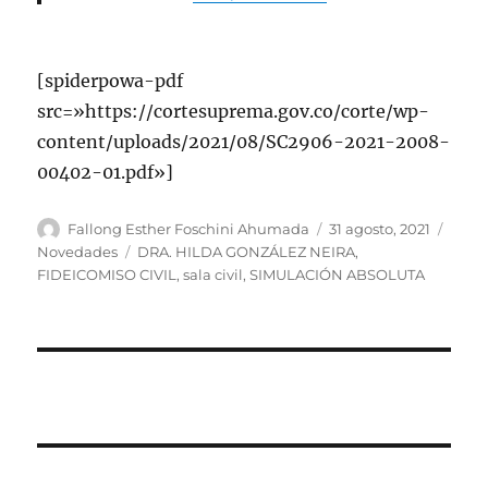
[spiderpowa-pdf
src=»https://cortesuprema.gov.co/corte/wp-
content/uploads/2021/08/SC2906-2021-2008-
00402-01.pdf»]
Autor
Publicado
Categ
Fallong Esther Foschini Ahumada
31 agosto, 2021
el
Etiquetas
Novedades
DRA. HILDA GONZÁLEZ NEIRA
,
FIDEICOMISO CIVIL
,
sala civil
,
SIMULACIÓN ABSOLUTA