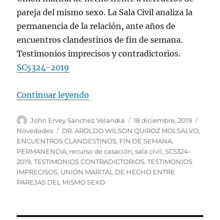
pareja del mismo sexo. La Sala Civil analiza la
permanencia de la relación, ante años de
encuentros clandestinos de fin de semana.
Testimonios imprecisos y contradictorios.
SC5324-2019
«Unión marital de hecho frente a
Continuar leyendo
Autor
Publicado
Categ
John Ervey Sánchez Velandia
18 diciembre, 2019
el
Etiquetas
Novedades
DR. AROLDO WILSON QUIROZ MOLSALVO
,
ENCUENTROS CLANDESTINOS
,
FIN DE SEMANA
,
PERMANENCIA
,
recurso de casación
,
sala civil
,
SC5324-
2019
,
TESTIMONIOS CONTRADICTORIOS
,
TESTIMONIOS
IMPRECISOS
,
UNIÓN MARITAL DE HECHO ENTRE
PAREJAS DEL MISMO SEXO