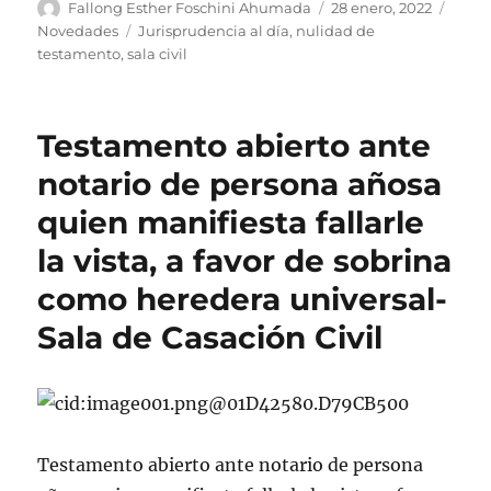
Autor
Publicado
Categ
Fallong Esther Foschini Ahumada
28 enero, 2022
el
Etiquetas
Novedades
Jurisprudencia al día
,
nulidad de
testamento
,
sala civil
Testamento abierto ante
notario de persona añosa
quien manifiesta fallarle
la vista, a favor de sobrina
como heredera universal-
Sala de Casación Civil
Testamento abierto ante notario de persona