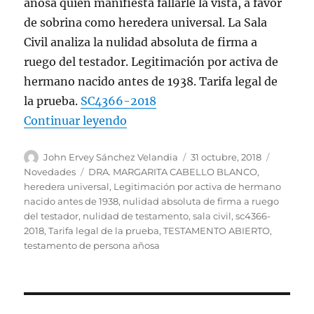
añosa quien manifiesta fallarle la vista, a favor
de sobrina como heredera universal. La Sala
Civil analiza la nulidad absoluta de firma a
ruego del testador. Legitimación por activa de
hermano nacido antes de 1938. Tarifa legal de
la prueba.
SC4366-2018
«Testamento abierto ante notario 
Continuar leyendo
Autor
Publicado
Categorí
John Ervey Sánchez Velandia
31 octubre, 2018
el
Etiquetas
Novedades
DRA. MARGARITA CABELLO BLANCO
,
heredera universal
,
Legitimación por activa de hermano
nacido antes de 1938
,
nulidad absoluta de firma a ruego
del testador
,
nulidad de testamento
,
sala civil
,
sc4366-
2018
,
Tarifa legal de la prueba
,
TESTAMENTO ABIERTO
,
testamento de persona añosa