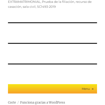
EXTRAMATRIMONIAL
,
Prueba de la filiación
,
recurso de
casación
,
sala civil
,
SC1493-2019
Menu
≡
Corte
Funciona gracias a WordPress