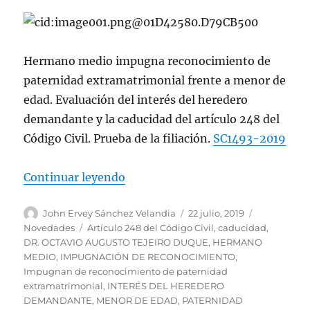
Hermano medio impugna reconocimiento de
paternidad extramatrimonial frente a menor de
edad. Evaluación del interés del heredero
demandante y la caducidad del artículo 248 del
Código Civil. Prueba de la filiación.
SC1493-2019
«Impugna reconocimiento de pate
Continuar leyendo
Autor
Publicado
Categorías
John Ervey Sánchez Velandia
22 julio, 2019
el
Etiquetas
Novedades
Artículo 248 del Código Civil
,
caducidad
,
DR. OCTAVIO AUGUSTO TEJEIRO DUQUE
,
HERMANO
MEDIO
,
IMPUGNACIÓN DE RECONOCIMIENTO
,
Impugnan de reconocimiento de paternidad
extramatrimonial
,
INTERÉS DEL HEREDERO
DEMANDANTE
,
MENOR DE EDAD
,
PATERNIDAD