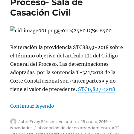
Proceso- Sala de
Casación Civil
Reiteración la providencia STC8849-2018 sobre
el término objetivo del artículo 121 del Código
General del Proceso. Las determinaciones
adoptadas por la sentencia T-341/2018 de la
Corte Constitucional son «inter partes» y no
tiene el valor de precedente.
STC14827-2018
«Reiteración la providencia STC88
Continuar leyendo
Autor
Publicado
Categorías
John Ervey Sánchez Velandia
15 enero, 2019
el
Etiquetas
Novedades
abstención de dar en arrendamiento
,
ART