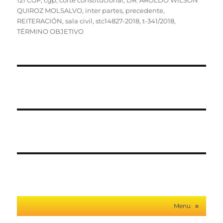
121 CGP
,
cgp
,
corte constitucional
,
DR. AROLDO WILSON
QUIROZ MOLSALVO
,
inter partes
,
precedente
,
REITERACIÓN
,
sala civil
,
stc14827-2018
,
t-341/2018
,
TÉRMINO OBJETIVO
Menu
≡