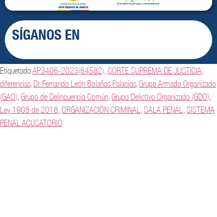
SÍGANOS EN
Etiquetado
AP3406-2023(64582)
,
CORTE SUPREMA DE JUSTICIA
,
diferencias
,
Dr. Fernando León Bolaños Palacios
,
Grupo Armado Organizado
(GAO)
,
Grupo de Delincuencia Común
,
Grupo Delictivo Organizado (GDO)
,
Ley 1908 de 2018
,
ORGANIZACIÓN CRIMINAL
,
SALA PENAL
,
SISTEMA
PENAL ACUSATORIO