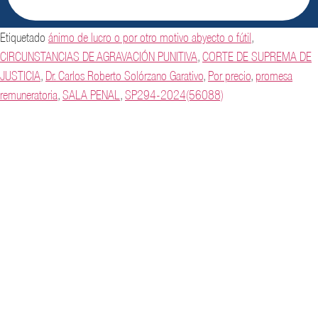
Etiquetado
ánimo de lucro o por otro motivo abyecto o fútil
,
CIRCUNSTANCIAS DE AGRAVACIÓN PUNITIVA
,
CORTE DE SUPREMA DE
JUSTICIA
,
Dr. Carlos Roberto Solórzano Garativo
,
Por precio
,
promesa
remuneratoria
,
SALA PENAL
,
SP294-2024(56088)