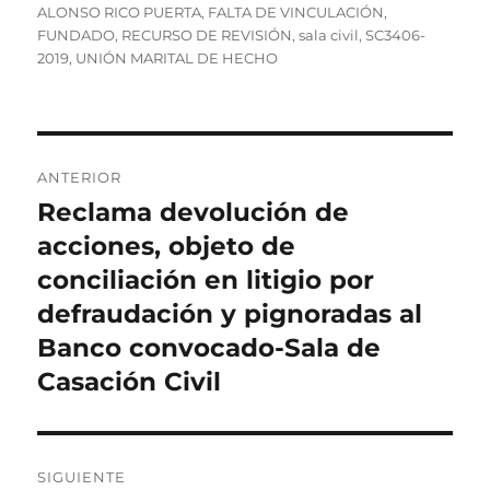
ALONSO RICO PUERTA
,
FALTA DE VINCULACIÓN
,
FUNDADO
,
RECURSO DE REVISIÓN
,
sala civil
,
SC3406-
2019
,
UNIÓN MARITAL DE HECHO
Navegación
ANTERIOR
de
Reclama devolución de
Entrada
anterior:
acciones, objeto de
entradas
conciliación en litigio por
defraudación y pignoradas al
Banco convocado-Sala de
Casación Civil
SIGUIENTE