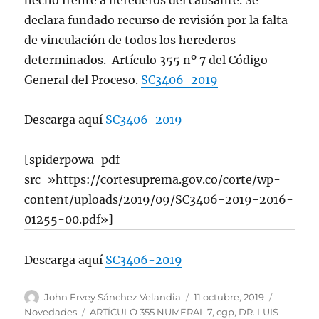
hecho frente a herederos del causante. Se
declara fundado recurso de revisión por la falta
de vinculación de todos los herederos
determinados. Artículo 355 nº 7 del Código
General del Proceso.
SC3406-2019
Descarga aquí
SC3406-2019
[spiderpowa-pdf
src=»https://cortesuprema.gov.co/corte/wp-
content/uploads/2019/09/SC3406-2019-2016-
01255-00.pdf»]
Descarga aquí
SC3406-2019
Autor
Publicado
Categorí
John Ervey Sánchez Velandia
11 octubre, 2019
el
Etiquetas
Novedades
ARTÍCULO 355 NUMERAL 7
,
cgp
,
DR. LUIS