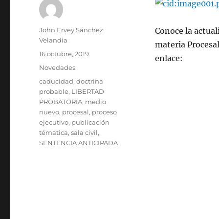
Autor
John Ervey Sánchez
Conoce la actual
Velandia
materia Procesal
Publicado
16 octubre, 2019
enlace:
el
Categorías
Novedades
Etiquetas
caducidad
,
doctrina
probable
,
LIBERTAD
PROBATORIA
,
medio
nuevo
,
procesal
,
proceso
ejecutivo
,
publicación
tématica
,
sala civil
,
SENTENCIA ANTICIPADA