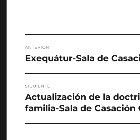
Navegación
ANTERIOR
de
Exequátur-Sala de Casaci
Entrada
anterior:
entradas
SIGUIENTE
Actualización de la doct
Entrada
siguiente:
familia-Sala de Casación C