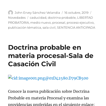
Autor
Publicado
Categorí
John Ervey Sánchez Velandia
16 octubre, 2019
el
Etiquetas
Novedades
caducidad
,
doctrina probable
,
LIBERTAD
PROBATORIA
,
medio nuevo
,
procesal
,
proceso ejecutivo
,
publicación tématica
,
sala civil
,
SENTENCIA ANTICIPADA
Doctrina probable en
materia procesal-Sala de
Casación Civil
Conoce la nueva publicación sobre Doctrina
Probable en materia Procesal y examina las
providencias proferidas en el siguiente enlace: