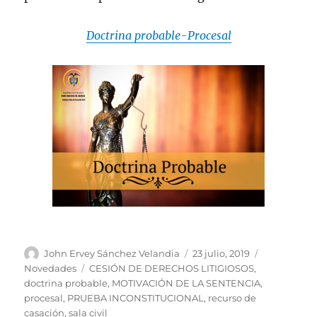
Doctrina probable-Procesal
Autor
Publicado
Categorías
John Ervey Sánchez Velandia
23 julio, 2019
el
Etiquetas
Novedades
CESIÓN DE DERECHOS LITIGIOSOS
,
doctrina probable
,
MOTIVACIÓN DE LA SENTENCIA
,
procesal
,
PRUEBA INCONSTITUCIONAL
,
recurso de
casación
,
sala civil