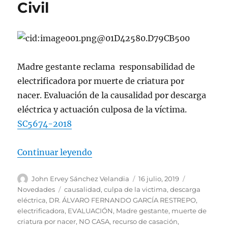
Civil
Madre gestante reclama responsabilidad de
electrificadora por muerte de criatura por
nacer. Evaluación de la causalidad por descarga
eléctrica y actuación culposa de la víctima.
SC5674-2018
«Madre gestante reclama responsab
Continuar leyendo
Autor
Publicado
Categorías
John Ervey Sánchez Velandia
16 julio, 2019
el
Etiquetas
Novedades
causalidad
,
culpa de la victima
,
descarga
eléctrica
,
DR. ÁLVARO FERNANDO GARCÍA RESTREPO
,
electrificadora
,
EVALUACIÓN
,
Madre gestante
,
muerte de
criatura por nacer
,
NO CASA
,
recurso de casación
,