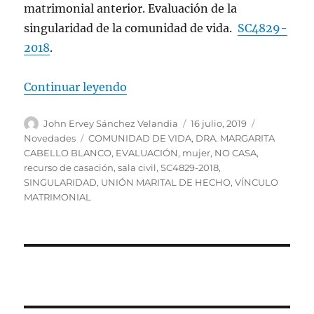
matrimonial anterior. Evaluación de la
singularidad de la comunidad de vida.
SC4829-
2018
.
«Mujer pretende reconocimiento d
Continuar leyendo
Autor
Publicado
Categorías
John Ervey Sánchez Velandia
16 julio, 2019
el
Etiquetas
Novedades
COMUNIDAD DE VIDA
,
DRA. MARGARITA
CABELLO BLANCO
,
EVALUACIÓN
,
mujer
,
NO CASA
,
recurso de casación
,
sala civil
,
SC4829-2018
,
SINGULARIDAD
,
UNIÓN MARITAL DE HECHO
,
VÍNCULO
MATRIMONIAL