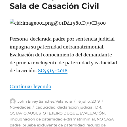
Sala de Casación Civil
Persona declarada padre por sentencia judicial
impugna su paternidad extramatrimonial.
Evaluación del conocimiento del demandante
de prueba excluyente de paternidad y caducidad
de la acción.
SC5414-2018
«Impugnación de paternidad extr
Continuar leyendo
Autor
Publicado
Categorías
John Ervey Sánchez Velandia
16 julio, 2019
el
Etiquetas
Novedades
caducidad
,
declaración judicial
,
DR.
OCTAVIO AUGUSTO TEJEIRO DUQUE
,
EVALUACIÓN
,
impugnación de paternidad extramatriminial
,
NO CASA
,
padre
,
prueba excluyente de paternidad
,
recurso de