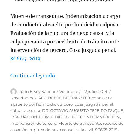
Muerte de transeúnte. Indemnización a cargo
de conductor absuelto por homicidio culposo.
Evaluación de la ruptura de nexo causal y la
culpa presunta por accidente de tránsito ante
intervención de tercero. Cosa juzgada penal.
SC665-2019
«Indemnización a cargo de conduc
Continuar leyendo
Autor
Publicado
Categorías
John Ervey Sánchez Velandia
22 julio, 2019
el
Etiquetas
Novedades
ACCIDENTE DE TRANSITO
,
conductor
absuelto por homicidio culposo
,
cosa juzgada penal
,
culpa presunta
,
DR. OCTAVIO AUGUSTO TEJEIRO DUQUE
,
EVALUACIÓN
,
HOMICIDIO CULPOSO
,
INDEMNIZACIÓN
,
intervención de tercero
,
Muerte de transeúnte
,
recurso de
casación
,
ruptura de nexo causal
,
sala civil
,
SC665-2019