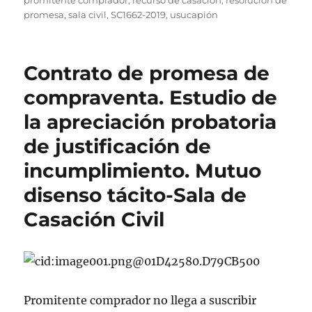
promitente comprador
,
recurso de casación
,
resolución de
promesa
,
sala civil
,
SC1662-2019
,
usucapión
Contrato de promesa de
compraventa. Estudio de
la apreciación probatoria
de justificación de
incumplimiento. Mutuo
disenso tácito-Sala de
Casación Civil
Promitente comprador no llega a suscribir