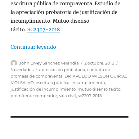
escritura pública de compraventa. Estudio de
la apreciación probatoria de justificación de
incumplimiento. Mutuo disenso
tácito.
SC2307-2018
«Contrato de promesa de compraven
Continuar leyendo
Autor
Publicado
Categorí
John Ervey Sánchez Velandia
2 octubre, 2018
el
Etiquetas
Novedades
apreciación probatoria
,
contrato de
promesa de compraventa
,
DR. AROLDO WILSON QUIROZ
MOLSALVO
,
escritura pública
,
incumplimiento
,
justificación de incumplimiento
,
mutuo disenso tácito
,
promitente comprador
,
sala civil
,
sc2307-2018