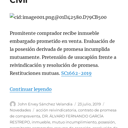
Civil
Promitente comprador recibe inmueble
embargado prometido en venta. Evaluación de
la posesión derivada de promesa incumplida
mutuamente. Pretensión de usucapión frente a
reivindicación y resolución de promesa.
Restituciones mutuas.
SC1662-2019
«Promitente comprador recibe in
Continuar leyendo
Autor
Publicado
Categorías
John Ervey Sánchez Velandia
23 julio, 2019
el
Etiquetas
Novedades
acción reivindicatoria
,
contrato de promesa
de compraventa
,
DR. ÁLVARO FERNANDO GARCÍA
RESTREPO
,
inmueble
,
mutuo incumplimiento
,
posesión
,