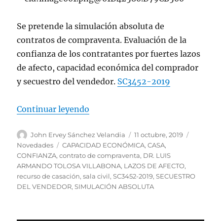
Se pretende la simulación absoluta de
contratos de compraventa. Evaluación de la
confianza de los contratantes por fuertes lazos
de afecto, capacidad económica del comprador
y secuestro del vendedor.
SC3452-2019
«Simulación absoluta de contrato
Continuar leyendo
Autor
Publicado
Categorí
John Ervey Sánchez Velandia
11 octubre, 2019
el
Etiquetas
Novedades
CAPACIDAD ECONÓMICA
,
CASA
,
CONFIANZA
,
contrato de compraventa
,
DR. LUIS
ARMANDO TOLOSA VILLABONA
,
LAZOS DE AFECTO
,
recurso de casación
,
sala civil
,
SC3452-2019
,
SECUESTRO
DEL VENDEDOR
,
SIMULACIÓN ABSOLUTA