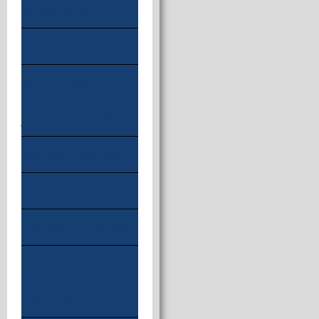
perspectiva
Casación de oficio
Diccionario
jurisprudencial
Doctrina Probable
Exequatur
Norma Sustancial
Relaciones de
consumo