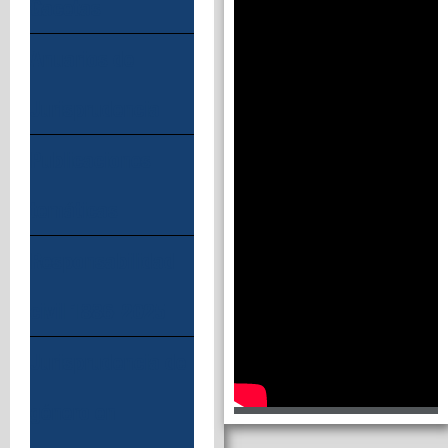
Gacetas
Anuarios de
Jurisprudencia
Publicaciones
temáticas
Responsabilidad
civil 1886-2025
Jurisprudencia de
género en