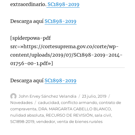
extraordinario.
SC1898-2019
Descarga aquí
SC1898-2019
[spiderpowa-pdf
src=»https://cortesuprema.gov.co/corte/wp-
content/uploads/2019/07/SC1898-2019-2014-
01756-00-1.pdf»]
Descarga aquí
SC1898-2019
Autor
Publicado
Categorías
John Ervey Sánchez Velandia
23 julio, 2019
el
Etiquetas
Novedades
caducidad
,
conflicto armando
,
contrato de
compraventa
,
DRA. MARGARITA CABELLO BLANCO
,
nulidad absoluta
,
RECURSO DE REVISIÓN
,
sala civil
,
SC1898-2019
,
vendedor
,
venta de bienes rurales