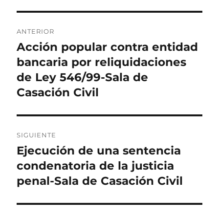
Navegación
ANTERIOR
de
Acción popular contra entidad
Entrada
anterior:
bancaria por reliquidaciones
entradas
de Ley 546/99-Sala de
Casación Civil
SIGUIENTE
Ejecución de una sentencia
Entrada
siguiente:
condenatoria de la justicia
penal-Sala de Casación Civil