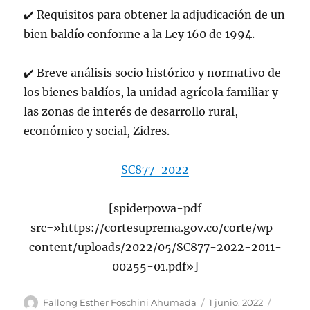
✔️ Requisitos para obtener la adjudicación de un
bien baldío conforme a la Ley 160 de 1994.
✔️ Breve análisis socio histórico y normativo de
los bienes baldíos, la unidad agrícola familiar y
las zonas de interés de desarrollo rural,
económico y social, Zidres.
SC877-2022
[spiderpowa-pdf
src=»https://cortesuprema.gov.co/corte/wp-
content/uploads/2022/05/SC877-2022-2011-
00255-01.pdf»]
Autor
Publicado
Categor
Fallong Esther Foschini Ahumada
1 junio, 2022