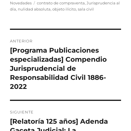
el
Etiquetas
Novedades
contrato de compraventa
,
Jurisprudencia al
día
,
nulidad absoluta
,
objeto ilícito
,
sala civil
Navegación
ANTERIOR
de
[Programa Publicaciones
Entrada
anterior:
especializadas] Compendio
entradas
Jurisprudencial de
Responsabilidad Civil 1886-
2022
SIGUIENTE
[Relatoría 125 años] Adenda
Entrada
siguiente:
Gaceta Judicial: La