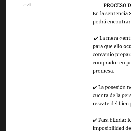
civil
PROCESO D
En la sentencia 
podrá encontrar,
✔
️
La mera «entr
para que ello oc
convenio prepara
comprador en pos
promesa.
✔
️
La posesión no
cuenta de la per
rescate del bie
✔
️
Para blindar l
imposibilidad de