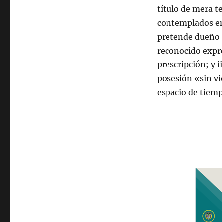
título de mera t
contemplados en e
pretende dueño 
reconocido expre
prescripción; y i
posesión «sin vi
espacio de tiem