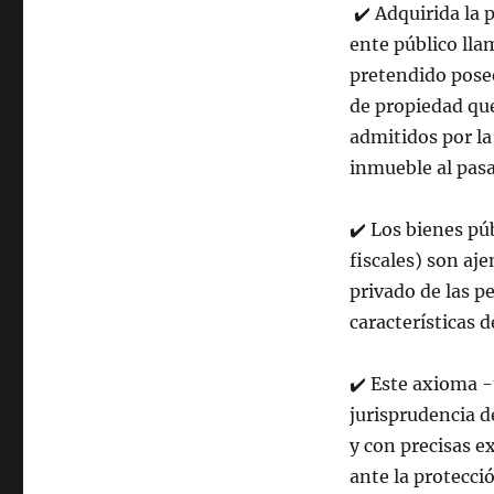
✔
️
Adquirida la 
ente público lla
pretendido posee
de propiedad que
admitidos por la
inmueble al pasar
✔
️
Los bienes púb
fiscales) son aj
privado de las p
características 
✔
️
Este axioma -t
jurisprudencia d
y con precisas ex
ante la protecci