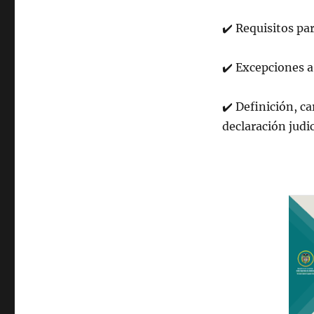
✔
️
Requisitos par
✔
️
Excepciones a 
✔
️
Definición, car
declaración judi