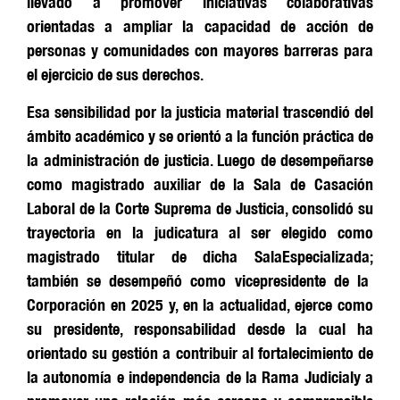
llevado a promover iniciativas colaborativas
orientadas a ampliar la capacidad de acción de
personas y comunidades con mayores barreras para
el ejercicio de sus derechos.
Esa
sensibilidad
por la justicia material
trascendió d
el
ámbito
académico y se orientó a la función práctica de
la administración de justicia.
Luego de desempeñarse
como magistrado auxiliar
de
la Sala de Casación
Laboral de la Corte Suprema de Justicia, consolidó su
trayectoria en la judicatura al ser elegido como
magistrado titular de
dicha
Sala
Especializada
;
también se de
sempeñó como
vicepresidente de la
Cor
poración en 2025 y, en la actualidad
,
ejerce como
su presidente,
responsabilidad desde la cual ha
orientado su gestión a contribuir al fortalecimiento de
la autonomía e independencia de la
Rama Judicial
y
a