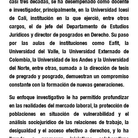
casi tres décadas,
se ha desempeñado c
omo docente
e investigador
, principalmente,
en la Universidad Icesi
de Cali,
institución en la que
ejerció
, entre otros
cargos,
el de
jefe del Departamento de Estudios
Jurídicos
y
direc
tor
de
posgrados
en Derecho.
Su paso
por las a
ulas de instituciones como Eafit, la
Universidad del Valle,
la Universidad
Externado
de
Colombia, la Universidad de los Andes
y
la Universidad
del Norte, entre otras,
sumada
a la dirección de tesis
de
pre
grado y posgrado,
demuestran
un compromiso
constante con la formación de nuevas generaciones.
Su enfoque investigativo
le ha permitido
profundiz
ar
en las realidades del mercado laboral, la protección de
poblaciones
en situación de vulnerabilidad
y
el
análisis sociojurídico de las relaciones de trabajo, la
desigualdad y el acceso efectivo a derechos
, y
lo ha