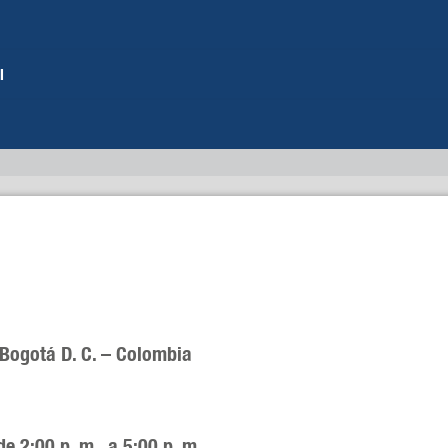
l
 Bogotá D. C. – Colombia
de 2:00 p. m. a 5:00 p. m.