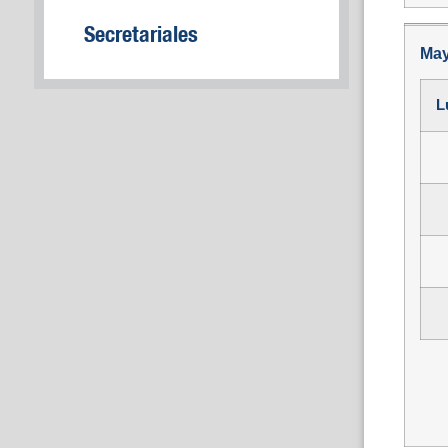
Secretariales
May
L