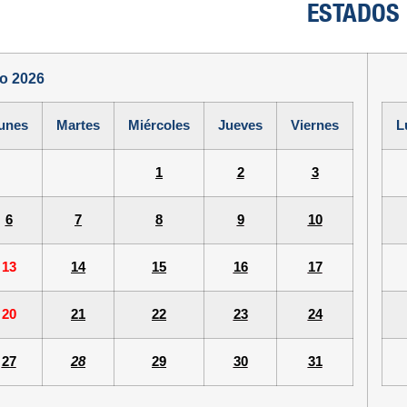
ESTADOS
io 2026
unes
Martes
Miércoles
Jueves
Viernes
L
1
2
3
6
7
8
9
10
13
14
15
16
17
20
21
22
23
24
27
28
29
30
31