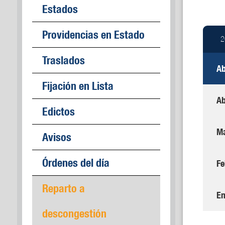
Estados
Providencias en Estado
2
Traslados
Ab
Fijación en Lista
Ab
Edictos
M
Avisos
Órdenes del día
Fe
Reparto a
En
descongestión