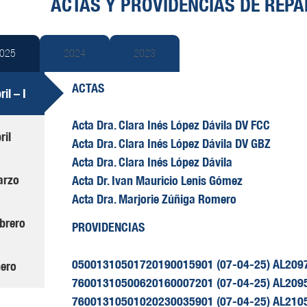
ACTAS Y PROVIDENCIAS DE REP
025
2024
2023
ACTAS
ril – I
Acta Dra. Clara Inés López Dávila DV FCC
ril
Acta Dra. Clara Inés López Dávila DV GBZ
Acta Dra. Clara Inés López Dávila
arzo
Acta Dr. Ivan Mauricio Lenis Gómez
Acta Dra. Marjorie Zúñiga Romero
brero
PROVIDENCIAS
05001310501720190015901 (07-04-25) AL2097-2
ero
76001310500620160007201 (07-04-25) AL2095-2
76001310501020230035901 (07-04-25) AL2105-