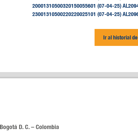
20001310500320150055601 (07-04-25) AL2094-
23001310500220220025101 (07-04-25) AL2096-2
Ir al historial 
 Bogotá D. C. – Colombia