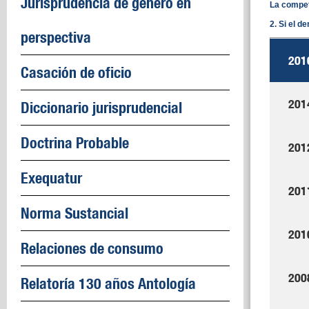
Jurisprudencia de género en
La compete
2. Si el d
perspectiva
201
Casación de oficio
201
Diccionario jurisprudencial
Doctrina Probable
201
Exequatur
201
Norma Sustancial
201
Relaciones de consumo
200
Relatoría 130 años Antología