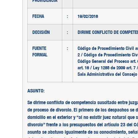
PROVIDENCIA
FECHA
:
19/02/2016
DECISIÓN
:
DIRIME CONFLICTO DE COMPETE
FUENTE
:
Código de Procedimiento Civil ar
FORMAL
2 / Código de Procedimiento Civi
Código General del Proceso art. 
art. 16 / Ley 1285 de 2009 art. 
Sala Administrativa del Consejo
ASUNTO:
Se dirime conflicto de competencia suscitado entre juzgad
de proceso de divorcio. El primero de los despachos se
domicilio en el exterior y “al no existir juez natural qu
divorcio” frente a los presupuestos del artículo 23 del C
asunto se abstuvo igualmente de su conocimiento, seña