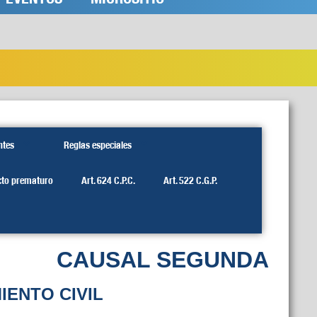
ntes
Reglas especiales
cto prematuro
Art. 624 C.P.C.
Art. 522 C.G.P.
CAUSAL SEGUNDA
IENTO CIVIL