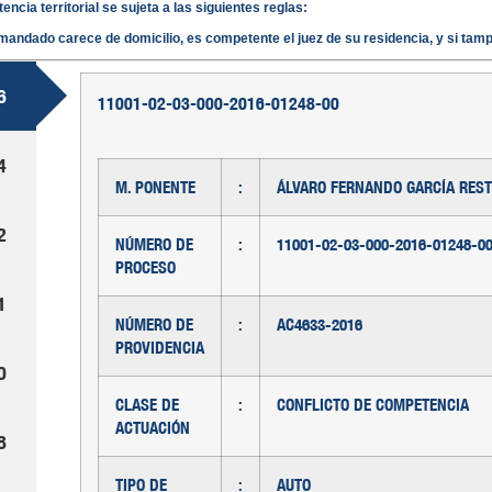
ncia territorial se sujeta a las siguientes reglas:
emandado carece de domicilio, es competente el juez de su residencia, y si tamp
6
11001-02-03-000-2016-01248-00
4
M. PONENTE
:
ÁLVARO FERNANDO GARCÍA RES
2
NÚMERO DE
:
11001-02-03-000-2016-01248-0
PROCESO
1
NÚMERO DE
:
AC4633-2016
PROVIDENCIA
0
CLASE DE
:
CONFLICTO DE COMPETENCIA
ACTUACIÓN
8
TIPO DE
:
AUTO